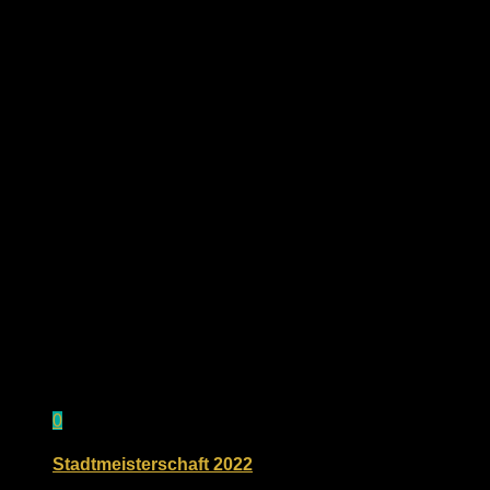
Für dich vielleicht ebenfalls interessant …
0
Stadtmeisterschaft 2022