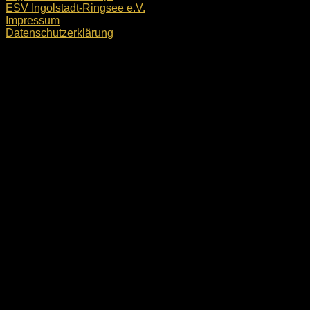
ESV Ingolstadt-Ringsee e.V.
Impressum
Datenschutzerklärung
ESV Ingolstadt-Ringsee e.V. © 2026. Alle Rechte
vorbehalten.