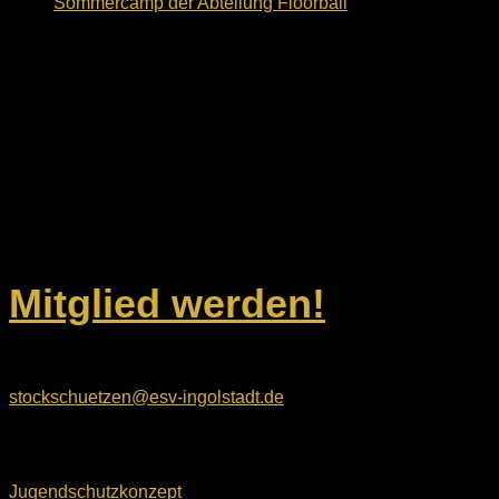
Sommercamp der Abteilung Floorball
18. August 2024
Dein Weg zu uns
ESV Ingolstadt-Ringsee e.V.
Geisenfelder Straße 1
85053 Ingolstadt
Unsere Kontaktdaten
Mitglied werden!
E-Mail:
stockschuetzen@esv-ingolstadt.de
Rechtliches
Jugendschutzkonzept