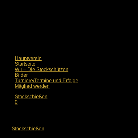
Hauptverein
Startseite
Wir – Die Stockschützen
Bilder
Turniere/Termine und Erfolge
Mitglied werden
Stockschießen
0
Eisturnier Saturn-Arena 12.11.2023
von
Stockschießen
· Veröffentlicht
12. November 2023
·
Aktualisiert
12. Mai 2025