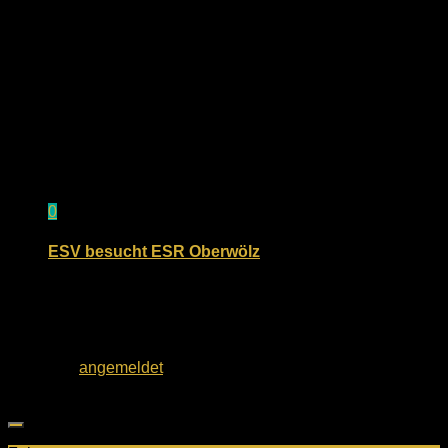
0
ESV besucht ESR Oberwölz
9. Oktober 2023
Schreibe einen Kommentar
Du musst
angemeldet
sein, um einen Kommentar
abzugeben.